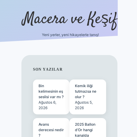
Macera ve Keşif
Yeni yerler, yeni hikayelerle tanış!
hiltonbet yeni giriş
tulipb
SIDEBAR
SON YAZILAR
Bin
Kemik iliği
kelimesinin eş
tutmazsa ne
seslisi var mı ?
olur ?
Ağustos 6,
Ağustos 5,
2026
2026
Avans
2025 Ballon
derecesi nedir
d’Or hangi
?
kanalda