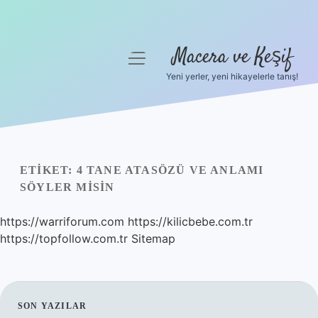
Macera ve Keşif
menüyü
aç
Yeni yerler, yeni hikayelerle tanış!
Anasayfa
Gizlilik Politikası
Yasal Uyarı
ETIKET:
4 TANE ATASÖZÜ VE ANLAMI
SÖYLER MISIN
Hakkımızda
https://warriforum.com
https://kilicbebe.com.tr
https://topfollow.com.tr
Sitemap
SIDEBAR
SON YAZILAR