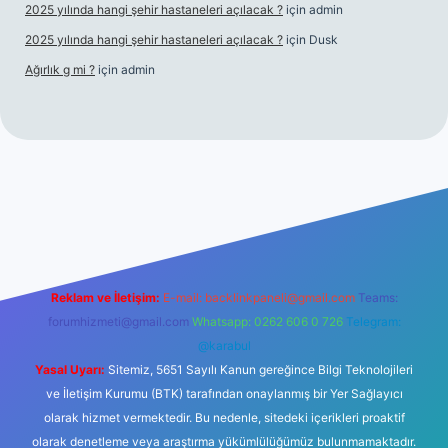
2025 yılında hangi şehir hastaneleri açılacak ?
için
admin
2025 yılında hangi şehir hastaneleri açılacak ?
için
Dusk
Ağırlık g mi ?
için
admin
i giriş
tulipbet giriş
Reklam ve İletişim:
E-mail:
backlinkpaneli@gmail.com
Teams:
forumhizmeti@gmail.com
Whatsapp: 0262 606 0 726
Telegram:
@karabul
Yasal Uyarı:
Sitemiz, 5651 Sayılı Kanun gereğince Bilgi Teknolojileri
ve İletişim Kurumu (BTK) tarafından onaylanmış bir Yer Sağlayıcı
olarak hizmet vermektedir. Bu nedenle, sitedeki içerikleri proaktif
olarak denetleme veya araştırma yükümlülüğümüz bulunmamaktadır.