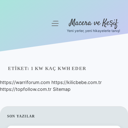
Macera ve Keşif
menüyü
aç
Yeni yerler, yeni hikayelerle tanış!
Anasayfa
Gizlilik Politikası
Yasal Uyarı
ETIKET:
1 KW KAÇ KWH EDER
Hakkımızda
https://warriforum.com
https://kilicbebe.com.tr
https://topfollow.com.tr
Sitemap
SIDEBAR
SON YAZILAR