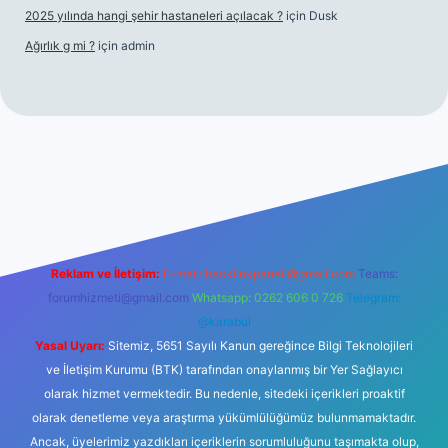
2025 yılında hangi şehir hastaneleri açılacak ?
için
Dusk
Ağırlık g mi ?
için
admin
giriş
Reklam ve İletişim:
E-mail:
backlinkpaneli@gmail.com
Teams:
forumhizmeti@gmail.com
Whatsapp: 0262 606 0 726
Telegram:
@karabul
Yasal Uyarı:
Sitemiz, 5651 Sayılı Kanun gereğince Bilgi Teknolojileri
ve İletişim Kurumu (BTK) tarafından onaylanmış bir Yer Sağlayıcı
olarak hizmet vermektedir. Bu nedenle, sitedeki içerikleri proaktif
olarak denetleme veya araştırma yükümlülüğümüz bulunmamaktadır.
Ancak, üyelerimiz yazdıkları içeriklerin sorumluluğunu taşımakta olup,