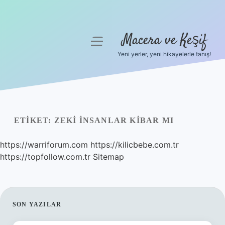
Macera ve Keşif
menüyü
aç
Yeni yerler, yeni hikayelerle tanış!
Anasayfa
Gizlilik Politikası
Yasal Uyarı
ETIKET:
ZEKI INSANLAR KIBAR MI
Hakkımızda
https://warriforum.com
https://kilicbebe.com.tr
https://topfollow.com.tr
Sitemap
SIDEBAR
SON YAZILAR