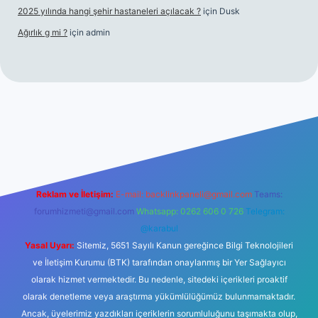
2025 yılında hangi şehir hastaneleri açılacak ?
için
Dusk
Ağırlık g mi ?
için
admin
 giriş
tulipbet giriş
Reklam ve İletişim:
E-mail:
backlinkpaneli@gmail.com
Teams:
forumhizmeti@gmail.com
Whatsapp: 0262 606 0 726
Telegram:
@karabul
Yasal Uyarı:
Sitemiz, 5651 Sayılı Kanun gereğince Bilgi Teknolojileri
ve İletişim Kurumu (BTK) tarafından onaylanmış bir Yer Sağlayıcı
olarak hizmet vermektedir. Bu nedenle, sitedeki içerikleri proaktif
olarak denetleme veya araştırma yükümlülüğümüz bulunmamaktadır.
Ancak, üyelerimiz yazdıkları içeriklerin sorumluluğunu taşımakta olup,