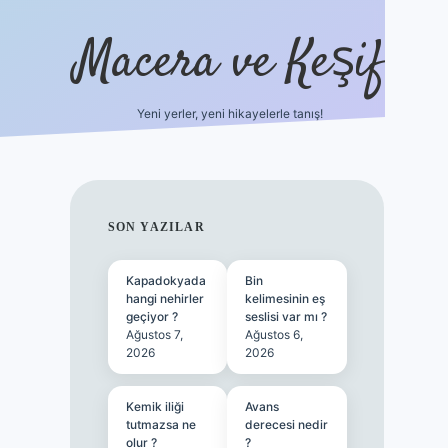
Macera ve Keşif
Yeni yerler, yeni hikayelerle tanış!
hiltonbet yeni giriş
tulip
SIDEBAR
SON YAZILAR
Kapadokyada
Bin
hangi nehirler
kelimesinin eş
geçiyor ?
seslisi var mı ?
Ağustos 7,
Ağustos 6,
2026
2026
Kemik iliği
Avans
tutmazsa ne
derecesi nedir
olur ?
?