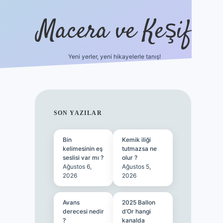
Macera ve Keşif
Yeni yerler, yeni hikayelerle tanış!
hiltonbet yeni giriş
tulip
SIDEBAR
SON YAZILAR
Bin
Kemik iliği
kelimesinin eş
tutmazsa ne
seslisi var mı ?
olur ?
Ağustos 6,
Ağustos 5,
2026
2026
Avans
2025 Ballon
derecesi nedir
d’Or hangi
?
kanalda