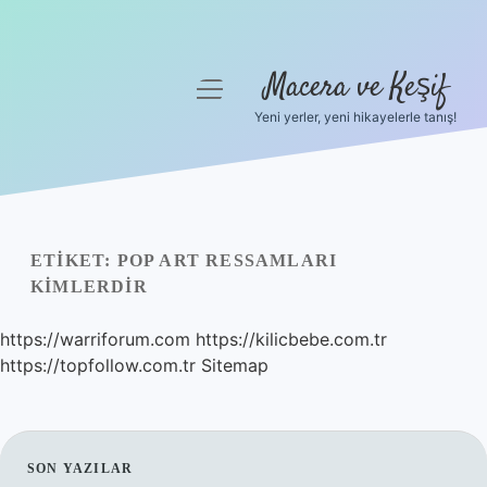
Macera ve Keşif
menüyü
aç
Yeni yerler, yeni hikayelerle tanış!
Anasayfa
Gizlilik Politikası
Yasal Uyarı
ETIKET:
POP ART RESSAMLARI
KIMLERDIR
Hakkımızda
https://warriforum.com
https://kilicbebe.com.tr
https://topfollow.com.tr
Sitemap
SIDEBAR
SON YAZILAR