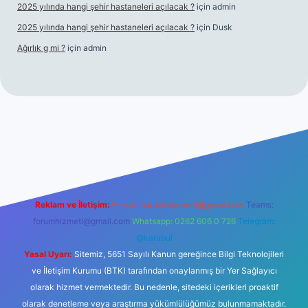
2025 yılında hangi şehir hastaneleri açılacak ?
için
admin
2025 yılında hangi şehir hastaneleri açılacak ?
için
Dusk
Ağırlık g mi ?
için
admin
 giriş
tulipbet giriş
Reklam ve İletişim:
E-mail:
backlinkpaneli@gmail.com
Teams:
forumhizmeti@gmail.com
Whatsapp: 0262 606 0 726
Telegram:
@karabul
Yasal Uyarı:
Sitemiz, 5651 Sayılı Kanun gereğince Bilgi Teknolojileri
ve İletişim Kurumu (BTK) tarafından onaylanmış bir Yer Sağlayıcı
olarak hizmet vermektedir. Bu nedenle, sitedeki içerikleri proaktif
olarak denetleme veya araştırma yükümlülüğümüz bulunmamaktadır.