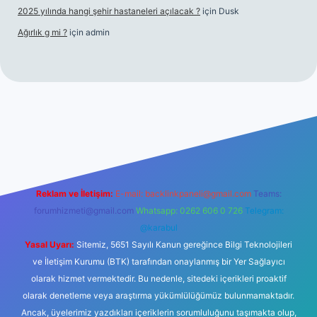
2025 yılında hangi şehir hastaneleri açılacak ?
için
Dusk
Ağırlık g mi ?
için
admin
 giriş
tulipbet giriş
Reklam ve İletişim:
E-mail:
backlinkpaneli@gmail.com
Teams:
forumhizmeti@gmail.com
Whatsapp: 0262 606 0 726
Telegram:
@karabul
Yasal Uyarı:
Sitemiz, 5651 Sayılı Kanun gereğince Bilgi Teknolojileri
ve İletişim Kurumu (BTK) tarafından onaylanmış bir Yer Sağlayıcı
olarak hizmet vermektedir. Bu nedenle, sitedeki içerikleri proaktif
olarak denetleme veya araştırma yükümlülüğümüz bulunmamaktadır.
Ancak, üyelerimiz yazdıkları içeriklerin sorumluluğunu taşımakta olup,