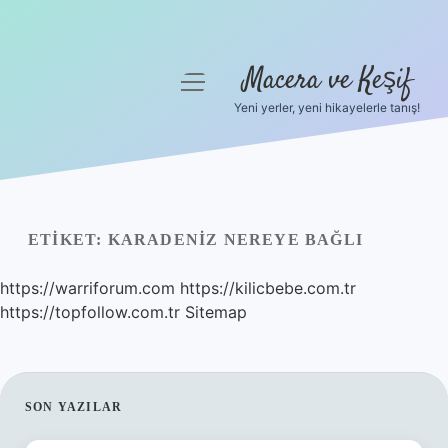
Macera ve Keşif
menüyü
aç
Yeni yerler, yeni hikayelerle tanış!
Anasayfa
Gizlilik Politikası
Yasal Uyarı
ETIKET:
KARADENIZ NEREYE BAĞLI
Hakkımızda
https://warriforum.com
https://kilicbebe.com.tr
https://topfollow.com.tr
Sitemap
SIDEBAR
SON YAZILAR