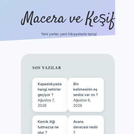
Macera ve Keşif
Yeni yerler, yeni hikayelerle tanış!
hiltonbet yeni giriş
tulipbet giriş
SIDEBAR
SON YAZILAR
Kapadokyada
Bin
hangi nehirler
kelimesinin eş
geçiyor ?
seslisi var mı ?
Ağustos 7,
Ağustos 6,
2026
2026
Kemik iliği
Avans
tutmazsa ne
derecesi nedir
olur ?
?