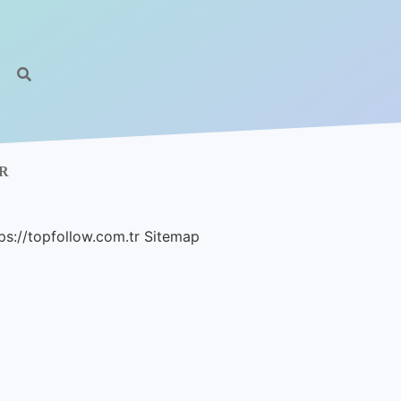
R
ps://topfollow.com.tr
Sitemap