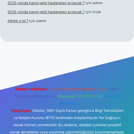
2025 yılında hangi şehir hastaneleri açılacak ?
için
admin
2025 yılında hangi şehir hastaneleri açılacak ?
için
Dusk
Ağırlık g mi ?
için
admin
 giriş
tulipbet giriş
Reklam ve İletişim:
E-mail:
backlinkpaneli@gmail.com
Teams:
forumhizmeti@gmail.com
Whatsapp: 0262 606 0 726
Telegram:
@karabul
Yasal Uyarı:
Sitemiz, 5651 Sayılı Kanun gereğince Bilgi Teknolojileri
ve İletişim Kurumu (BTK) tarafından onaylanmış bir Yer Sağlayıcı
olarak hizmet vermektedir. Bu nedenle, sitedeki içerikleri proaktif
olarak denetleme veya araştırma yükümlülüğümüz bulunmamaktadır.