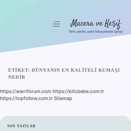
Macera ve Keşif
menüyü
aç
Yeni yerler, yeni hikayelerle tanış!
Anasayfa
Gizlilik Politikası
Yasal Uyarı
ETIKET:
DÜNYANIN EN KALITELI KUMAŞI
NEDIR
Hakkımızda
https://warriforum.com
https://kilicbebe.com.tr
https://topfollow.com.tr
Sitemap
SIDEBAR
SON YAZILAR