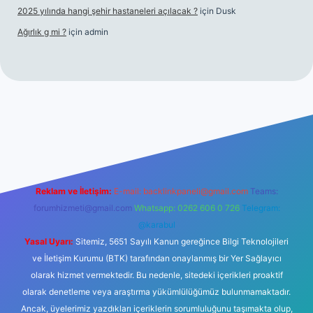
2025 yılında hangi şehir hastaneleri açılacak ?
için
Dusk
Ağırlık g mi ?
için
admin
i giriş
tulipbet giriş
Reklam ve İletişim:
E-mail:
backlinkpaneli@gmail.com
Teams:
forumhizmeti@gmail.com
Whatsapp: 0262 606 0 726
Telegram:
@karabul
Yasal Uyarı:
Sitemiz, 5651 Sayılı Kanun gereğince Bilgi Teknolojileri
ve İletişim Kurumu (BTK) tarafından onaylanmış bir Yer Sağlayıcı
olarak hizmet vermektedir. Bu nedenle, sitedeki içerikleri proaktif
olarak denetleme veya araştırma yükümlülüğümüz bulunmamaktadır.
Ancak, üyelerimiz yazdıkları içeriklerin sorumluluğunu taşımakta olup,