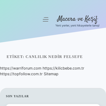
Macera ve Keşif
menüyü
aç
Yeni yerler, yeni hikayelerle tanış!
Anasayfa
Gizlilik Politikası
Yasal Uyarı
ETIKET:
CANLILIK NEDIR FELSEFE
Hakkımızda
https://warriforum.com
https://kilicbebe.com.tr
https://topfollow.com.tr
Sitemap
SIDEBAR
SON YAZILAR