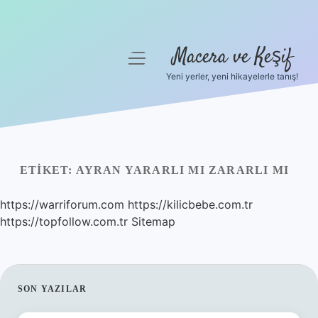
Macera ve Keşif
menüyü
aç
Yeni yerler, yeni hikayelerle tanış!
Anasayfa
Gizlilik Politikası
Yasal Uyarı
ETIKET:
AYRAN YARARLI MI ZARARLI MI
Hakkımızda
https://warriforum.com
https://kilicbebe.com.tr
https://topfollow.com.tr
Sitemap
SIDEBAR
SON YAZILAR