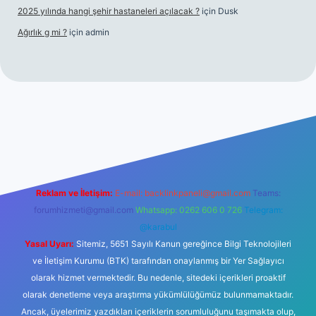
2025 yılında hangi şehir hastaneleri açılacak ?
için
Dusk
Ağırlık g mi ?
için
admin
i giriş
tulipbet giriş
Reklam ve İletişim:
E-mail:
backlinkpaneli@gmail.com
Teams:
forumhizmeti@gmail.com
Whatsapp: 0262 606 0 726
Telegram:
@karabul
Yasal Uyarı:
Sitemiz, 5651 Sayılı Kanun gereğince Bilgi Teknolojileri
ve İletişim Kurumu (BTK) tarafından onaylanmış bir Yer Sağlayıcı
olarak hizmet vermektedir. Bu nedenle, sitedeki içerikleri proaktif
olarak denetleme veya araştırma yükümlülüğümüz bulunmamaktadır.
Ancak, üyelerimiz yazdıkları içeriklerin sorumluluğunu taşımakta olup,