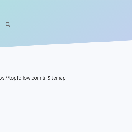
E
ps://topfollow.com.tr
Sitemap