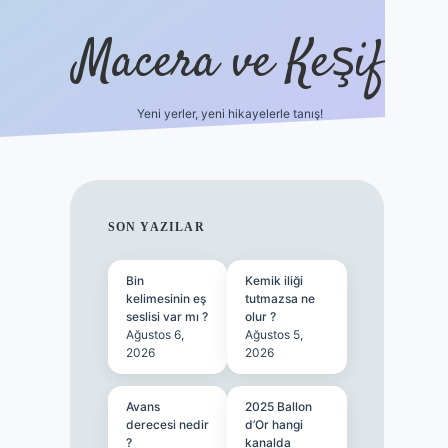
Macera ve Keşif
Yeni yerler, yeni hikayelerle tanış!
hiltonbet yeni giriş
tulipbet giriş
SIDEBAR
SON YAZILAR
Bin
Kemik iliği
kelimesinin eş
tutmazsa ne
seslisi var mı ?
olur ?
Ağustos 6,
Ağustos 5,
2026
2026
Avans
2025 Ballon
derecesi nedir
d’Or hangi
?
kanalda