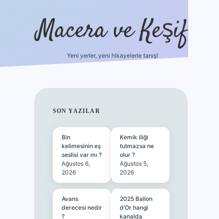
Macera ve Keşif
Yeni yerler, yeni hikayelerle tanış!
hiltonbet yeni giriş
tuli
SIDEBAR
SON YAZILAR
Bin
Kemik iliği
kelimesinin eş
tutmazsa ne
seslisi var mı ?
olur ?
Ağustos 6,
Ağustos 5,
2026
2026
Avans
2025 Ballon
derecesi nedir
d’Or hangi
?
kanalda