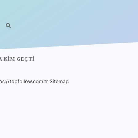
 KIM GEÇTI
ps://topfollow.com.tr
Sitemap