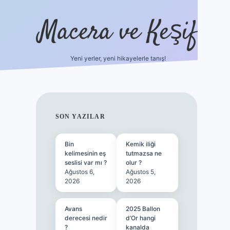
Macera ve Keşif
Yeni yerler, yeni hikayelerle tanış!
hiltonbet yeni giriş
tulip
SIDEBAR
SON YAZILAR
Bin
Kemik iliği
kelimesinin eş
tutmazsa ne
seslisi var mı ?
olur ?
Ağustos 6,
Ağustos 5,
2026
2026
Avans
2025 Ballon
derecesi nedir
d’Or hangi
?
kanalda